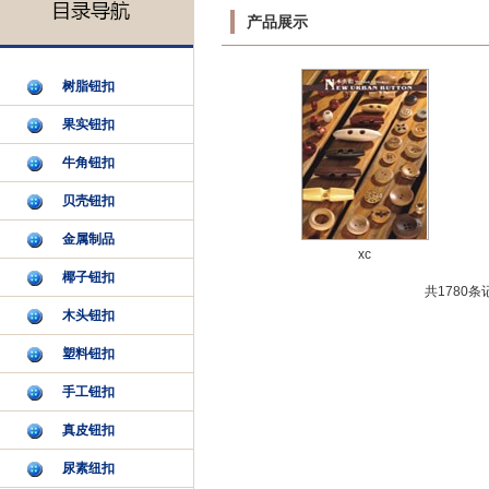
产品展示
树脂钮扣
果实钮扣
牛角钮扣
贝壳钮扣
金属制品
xc
椰子钮扣
共
1780
条
木头钮扣
塑料钮扣
手工钮扣
真皮钮扣
尿素纽扣