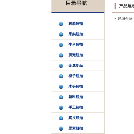
产品展
> 详细介绍
树脂钮扣
果实钮扣
牛角钮扣
贝壳钮扣
金属制品
椰子钮扣
木头钮扣
塑料钮扣
手工钮扣
真皮钮扣
尿素纽扣