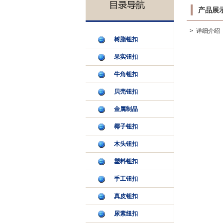
产品展
> 详细介绍
树脂钮扣
果实钮扣
牛角钮扣
贝壳钮扣
金属制品
椰子钮扣
木头钮扣
塑料钮扣
手工钮扣
真皮钮扣
尿素纽扣